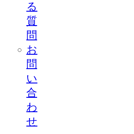
る
質
問
お
問
い
合
わ
せ