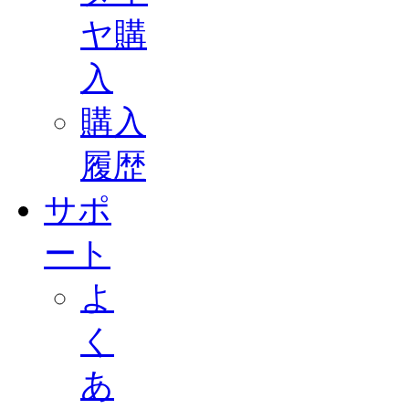
ヤ購
入
購入
履歴
サポ
ート
よ
く
あ