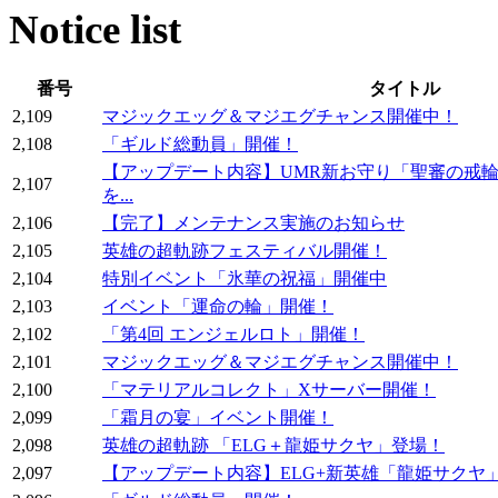
Notice list
番号
タイトル
2,109
マジックエッグ＆マジエグチャンス開催中！
2,108
「ギルド総動員」開催！
【アップデート内容】UMR新お守り「聖審の戒
2,107
を...
2,106
【完了】メンテナンス実施のお知らせ
2,105
英雄の超軌跡フェスティバル開催！
2,104
特別イベント「氷華の祝福」開催中
2,103
イベント「運命の輪」開催！
2,102
「第4回 エンジェルロト」開催！
2,101
マジックエッグ＆マジエグチャンス開催中！
2,100
「マテリアルコレクト」Xサーバー開催！
2,099
「霜月の宴」イベント開催！
2,098
英雄の超軌跡 「ELG＋龍姫サクヤ」登場！
2,097
【アップデート内容】ELG+新英雄「龍姫サクヤ」