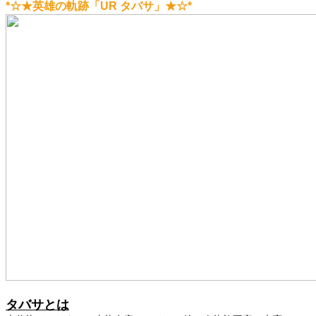
*☆★英雄の軌跡「UR タバサ」★☆*
タバサ
とは