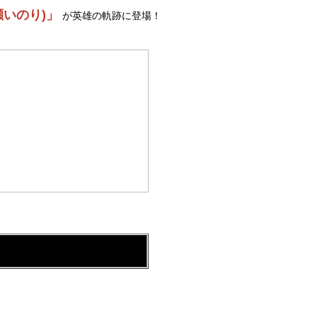
瀬いのり)」
が英雄の軌跡に登場！