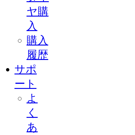
ヤ購
入
購入
履歴
サポ
ート
よ
く
あ