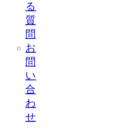
る
質
問
お
問
い
合
わ
せ