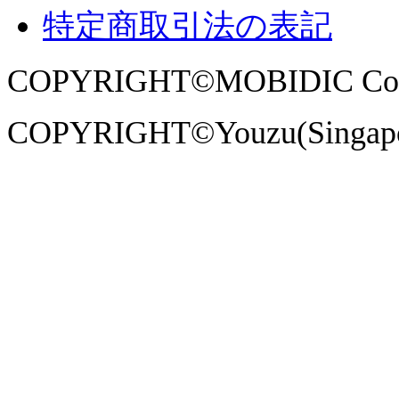
特定商取引法の表記
COPYRIGHT©MOBIDIC Co., Ltd
COPYRIGHT©Youzu(Singapore)