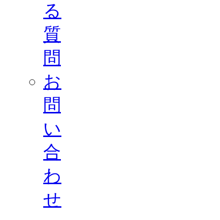
る
質
問
お
問
い
合
わ
せ