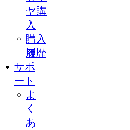
ヤ購
入
購入
履歴
サポ
ート
よ
く
あ