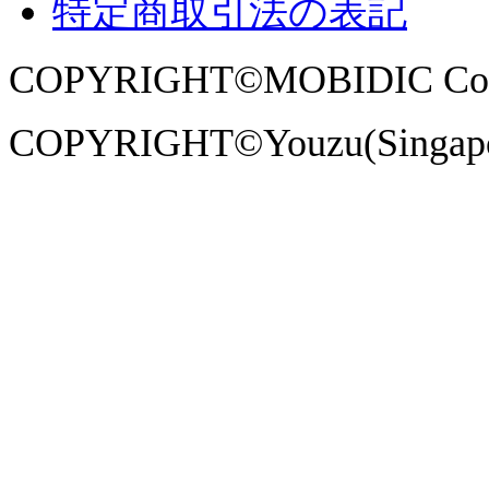
特定商取引法の表記
COPYRIGHT©MOBIDIC Co., Ltd
COPYRIGHT©Youzu(Singapore)